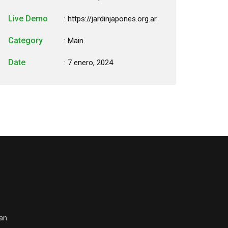
Live Demo
: https://jardinjapones.org.ar
Category
:
Main
Date
: 7 enero, 2024
San