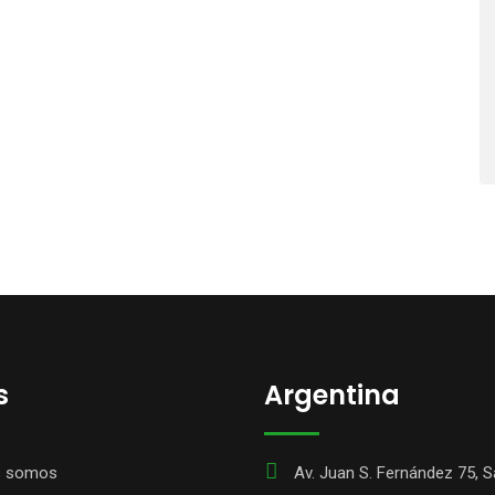
s
Argentina
s somos
Av. Juan S. Fernández 75, 